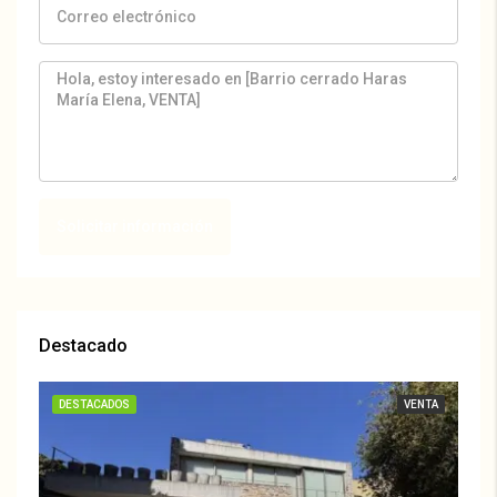
Solicitar información
Destacado
DESTACADOS
VENTA
DE