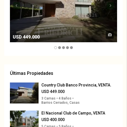
USD 449.000
US
Últimas Propiedades
Country Club Banco Provincia, VENTA.
USD 449.000
3 Camas • 4 Baños •
Barrios Cerrados, Casas
El Nacional Club de Campo, VENTA
USD 400.000
5 Camas • 5 Baños •