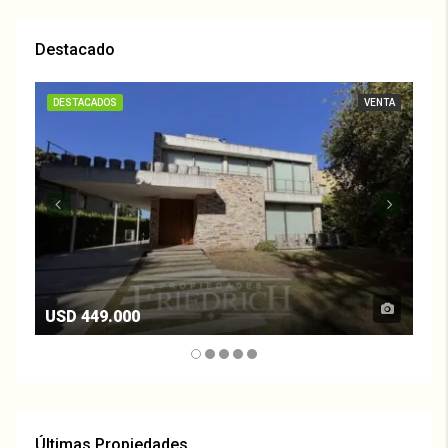
Destacado
DESTACADOS
VENTA
DE
USD 449.000
US
Últimas Propiedades